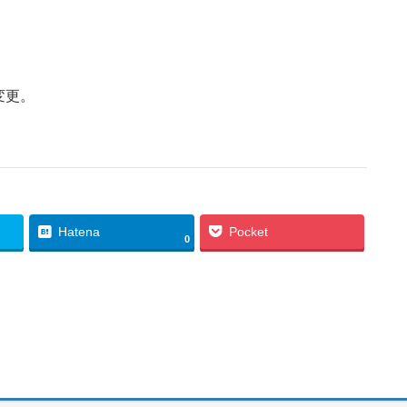
変更。
Hatena
Pocket
0