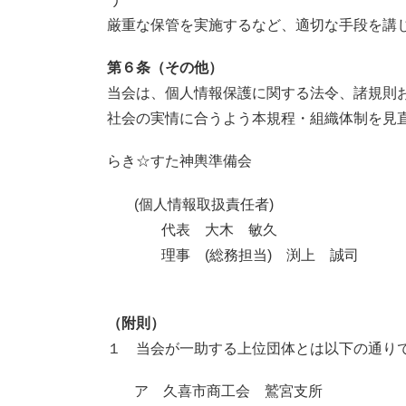
厳重な保管を実施するなど、適切な手段を講
第６条（その他）
当会は、個人情報保護に関する法令、諸規則
社会の実情に合うよう本規程・組織体制を見
らき☆すた神輿準備会
(個人情報取扱責任者)
代表 大木 敏久
理事 (総務担当) 渕上 誠司
（附則）
１ 当会が一助する上位団体とは以下の通り
ア 久喜市商工会 鷲宮支所